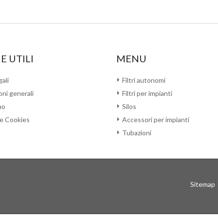
E UTILI
MENU
ali
Filtri autonomi
ni generali
Filtri per impianti
mo
Silos
 e Cookies
Accessori per impianti
Tubazioni
Sitemap