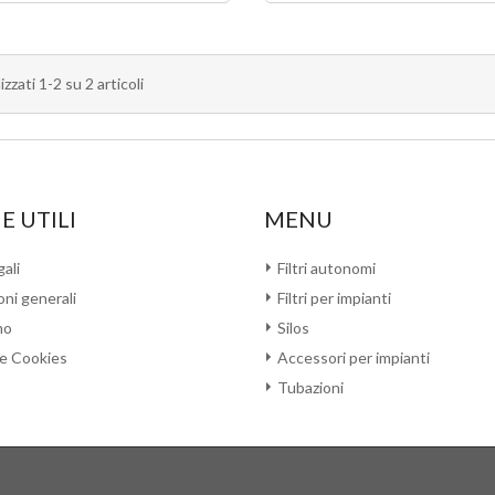
izzati 1-2 su 2 articoli
E UTILI
MENU
ali
Filtri autonomi
ni generali
Filtri per impianti
mo
Silos
 e Cookies
Accessori per impianti
Tubazioni