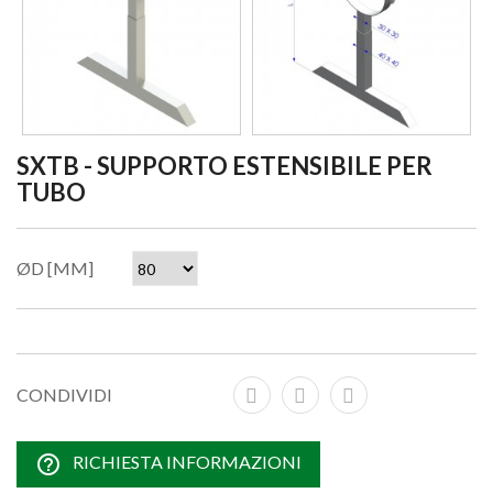
SXTB - SUPPORTO ESTENSIBILE PER
TUBO
ØD [MM]
CONDIVIDI
help_outline
RICHIESTA INFORMAZIONI