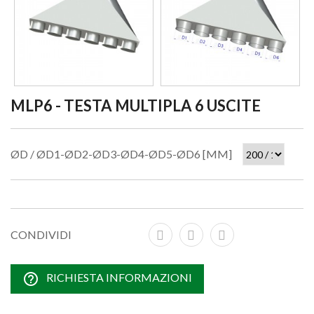
MLP6 - TESTA MULTIPLA 6 USCITE
ØD / ØD1-ØD2-ØD3-ØD4-ØD5-ØD6 [MM]
CONDIVIDI
help_outline
RICHIESTA INFORMAZIONI