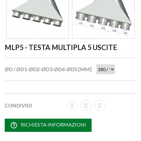
MLP5 - TESTA MULTIPLA 5 USCITE
ØD / ØD1-ØD2-ØD3-ØD4-ØD5 [MM]
CONDIVIDI
help_outline
RICHIESTA INFORMAZIONI