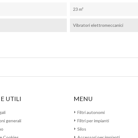
23 m²
Vibratori elettromeccanici
E UTILI
MENU
ali
Filtri autonomi
ni generali
Filtri per impianti
mo
Silos
 e Cookies
Accessori per impianti