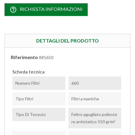
help_outline
RICHIESTA INFORMAZIONI
DETTAGLI DEL PRODOTTO
Riferimento
885650
Scheda tecnica
Numero Filtri
660
Tipo Filtri
Filtri a maniche
Tipo Di Tessuto
Feltro agugliato polieste
re antistatico 550 gr/m²