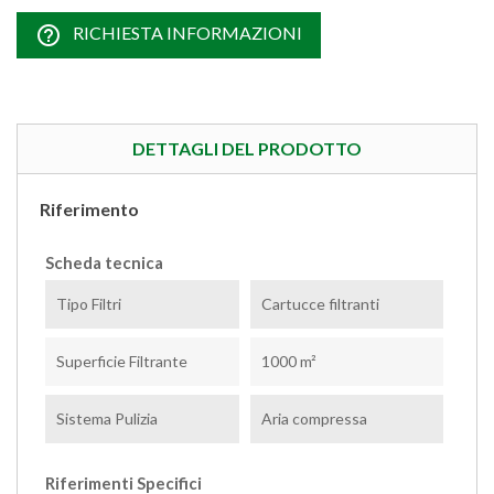
help_outline
RICHIESTA INFORMAZIONI
DETTAGLI DEL PRODOTTO
Riferimento
Scheda tecnica
Tipo Filtri
Cartucce filtranti
Superficie Filtrante
1000 m²
Sistema Pulizia
Aria compressa
Riferimenti Specifici