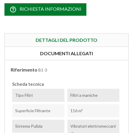
help_outline
RICHIESTA INFORMAZIONI
DETTAGLI DEL PRODOTTO
DOCUMENTI ALLEGATI
Riferimento
B1-3
Scheda tecnica
Tipo Filtri
Filtri a maniche
Superficie Filtrante
116 m²
Sistema Pulizia
Vibratori elettromeccani