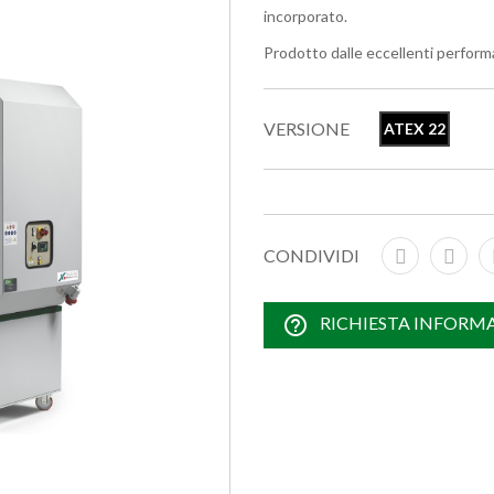
incorporato.
Prodotto dalle eccellenti performan
VERSIONE
ATEX 22
CONDIVIDI
help_outline
RICHIESTA INFORM