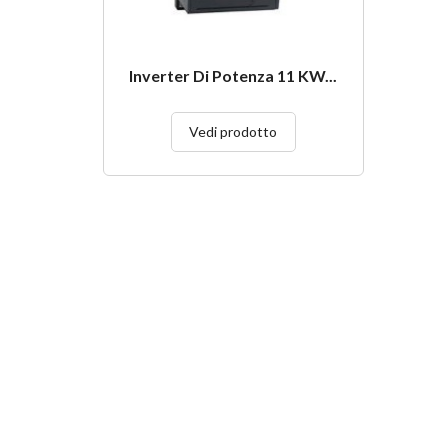
Inverter Di Potenza 11 KW...
Vedi prodotto
CONTATTACI
PAGIN
Indirizzo:
Via delle Industrie 5/6
Note leg
Condizio
Telefono:
+39 049-9070318
Chi sia
Email:
info@venetaimpianti.com