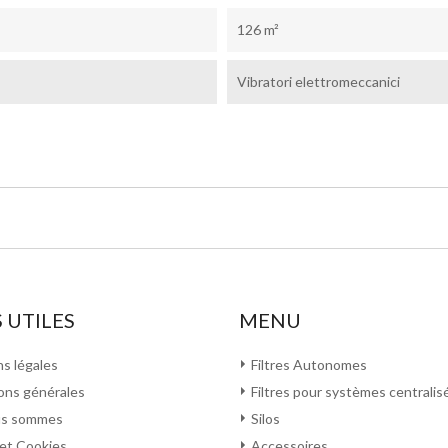
126 m²
Vibratori elettromeccanici
 UTILES
MENU
s légales
Filtres Autonomes
ons générales
Filtres pour systèmes centralis
us sommes
Silos
 et Cookies
Accessoires