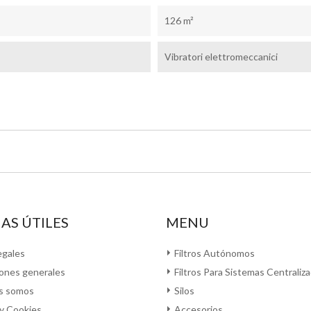
126 m²
Vibratori elettromeccanici
AS ÚTILES
MENU
egales
Filtros Autónomos
ones generales
Filtros Para Sistemas Centraliz
s somos
Silos
 y Cookies
Accesorios