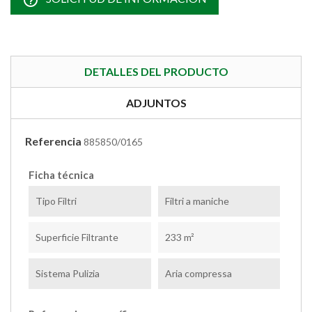
help_outline
DETALLES DEL PRODUCTO
ADJUNTOS
Referencia
885850/0165
Ficha técnica
Tipo Filtri
Filtri a maniche
Superficie Filtrante
233 m²
Sistema Pulizia
Aria compressa