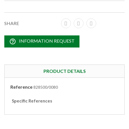
SHARE
help_outline
INFORMATION REQUEST
PRODUCT DETAILS
Reference
828500/0080
Specific References