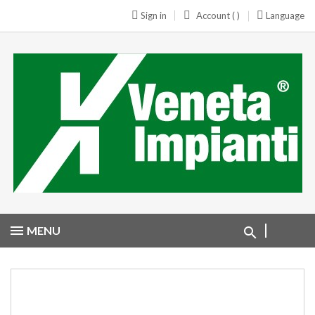
Sign in
Account ( )
Language
MENU