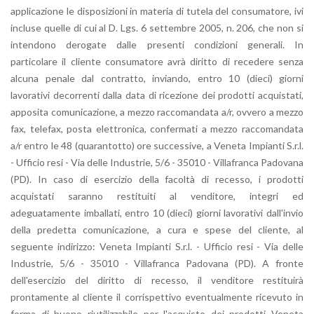
applicazione le disposizioni in materia di tutela del consumatore, ivi
incluse quelle di cui al D. Lgs. 6 settembre 2005, n. 206, che non si
intendono derogate dalle presenti condizioni generali. In
particolare il cliente consumatore avrà diritto di recedere senza
alcuna penale dal contratto, inviando, entro 10 (dieci) giorni
lavorativi decorrenti dalla data di ricezione dei prodotti acquistati,
apposita comunicazione, a mezzo raccomandata a/r, ovvero a mezzo
fax, telefax, posta elettronica, confermati a mezzo raccomandata
a/r entro le 48 (quarantotto) ore successive, a Veneta Impianti S.r.l.
- Ufficio resi - Via delle Industrie, 5/6 - 35010 - Villafranca Padovana
(PD). In caso di esercizio della facoltà di recesso, i prodotti
acquistati saranno restituiti al venditore, integri ed
adeguatamente imballati, entro 10 (dieci) giorni lavorativi dall'invio
della predetta comunicazione, a cura e spese del cliente, al
seguente indirizzo: Veneta Impianti S.r.l. - Ufficio resi - Via delle
Industrie, 5/6 - 35010 - Villafranca Padovana (PD). A fronte
dell'esercizio del diritto di recesso, il venditore restituirà
prontamente al cliente il corrispettivo eventualmente ricevuto in
forma di buono riutilizzabile per l'acquisto dei prodotti Veneta