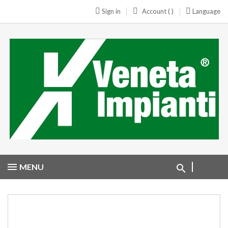
Sign in
Account ( )
Language
MENU